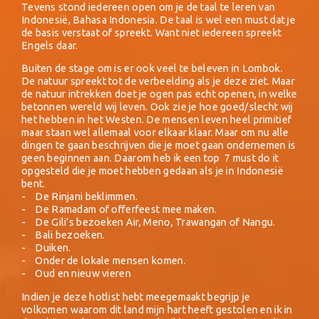
Tevens stond iedereen open om je de taal te leren van
Indonesië, Bahasa Indonesia. De taal is wel een must dat je
de basis verstaat of spreekt. Want niet iedereen spreekt
Engels daar.
Buiten de stage om is er ook veel te beleven in Lombok.
De natuur spreekt tot de verbeelding als je deze ziet. Maar
de natuur intrekken doet je ogen pas echt openen, in welke
betonnen wereld wij leven. Ook zie je hoe goed/slecht wij
het hebben in het Westen. De mensen leven heel primitief
maar staan wel allemaal voor elkaar klaar. Maar om nu alle
dingen te gaan beschrijven die je moet gaan ondernemen is
geen beginnen aan. Daarom heb ik een top 7 must do it
opgesteld die je moet hebben gedaan als je in Indonesië
bent.
- De Rinjani beklimmen.
- De Ramadam of offerfeest mee maken.
- De Gili’s bezoeken Air, Meno, Trawangan of Nangu.
- Bali bezoeken.
- Duiken.
- Onder de lokale mensen komen.
- Oud en nieuw vieren
Indien je deze hotlist hebt meegemaakt begrijp je
volkomen waarom dit land mijn hart heeft gestolen en ik in