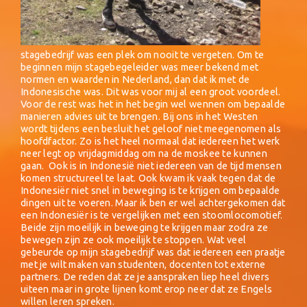
stagebedrijf was een plek om nooit te vergeten. Om te
beginnen mijn stagebegeleider was meer bekend met
normen en waarden in Nederland, dan dat ik met de
Indonesische was. Dit was voor mij al een groot voordeel.
Voor de rest was het in het begin wel wennen om bepaalde
manieren advies uit te brengen. Bij ons in het Westen
wordt tijdens een besluit het geloof niet meegenomen als
hoofdfactor. Zo is het heel normaal dat iedereen het werk
neer legt op vrijdagmiddag om na de moskee te kunnen
gaan. Ook is in Indonesië niet iedereen van de tijd mensen
komen structureel te laat. Ook kwam ik vaak tegen dat de
Indonesiër niet snel in beweging is te krijgen om bepaalde
dingen uit te voeren. Maar ik ben er wel achtergekomen dat
een Indonesiër is te vergelijken met een stoomlocomotief.
Beide zijn moeilijk in beweging te krijgen maar zodra ze
bewegen zijn ze ook moeilijk te stoppen. Wat veel
gebeurde op mijn stagebedrijf was dat iedereen een praatje
met je wilt maken van studenten, docenten tot externe
partners. De reden dat ze je aanspraken liep heel divers
uiteen maar in grote lijnen komt erop neer dat ze Engels
willen leren spreken.