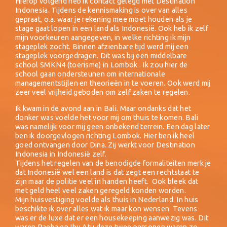
Hierop volgend heb ik contact gelegd met Destination
Indonesia. Tijdens de kennismaking is over van alles
gepraat, o.a. waar je rekening mee moet houden als je
stage gaat lopen in een land als Indonesië. Ook heb ik zelf
mijn voorkeuren aangegeven, in welke richting ik mijn
stageplek zocht. Binnen afzienbare tijd werd mij een
stageplek voorgedragen. Dit was bij een middelbare
school SMKN4 (toerisme) in Lombok . Ik zou hier de
school gaan ondersteunen om internationale
managementstijlen en theorieën in te voeren. Ook werd mij
zeer veel vrijheid geboden om zelf zaken te regelen.
Ik kwam in de avond aan in Bali. Maar ondanks dat het
donker was voelde het voor mij om thuis te komen. Bali
was namelijk voor mij geen onbekend terrein. Een dag later
ben ik doorgevlogen richting Lombok. Hier ben ik heel
goed ontvangen door Dina. Zij werkt voor Destination
Indonesia in Indonesië zelf.
Tijdens het regelen van de benodigde formaliteiten merk je
dat Indonesië wel een land is dat zegt een rechtstaat te
zijn maar de politie veel in handen heeft. Ook bleek dat
met geld heel veel zaken geregeld konden worden.
Mijn huisvestiging voelde als thuis in Nederland. In huis
beschikte ik over alles wat ik maar kon wensen. Tevens
was er de luxe dat er een housekeeping aanwezig was. Dit